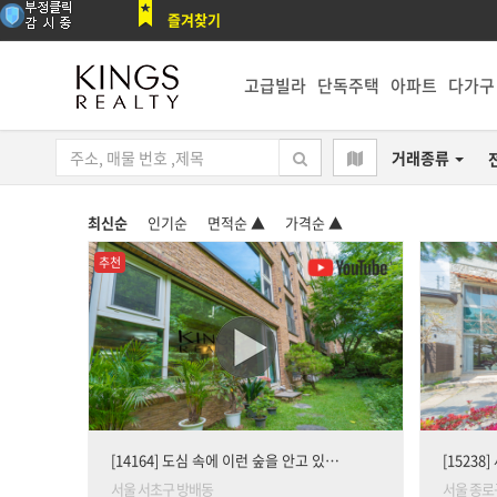
즐겨찾기
고급빌라
단독주택
아파트
다가구
거래종류
최신순
인기순
면적순 ▲
가격순 ▲
추천
[14164] 도심 속에 이런 숲을 안고 있…
[1523
서울 서초구 방배동
서울 종로