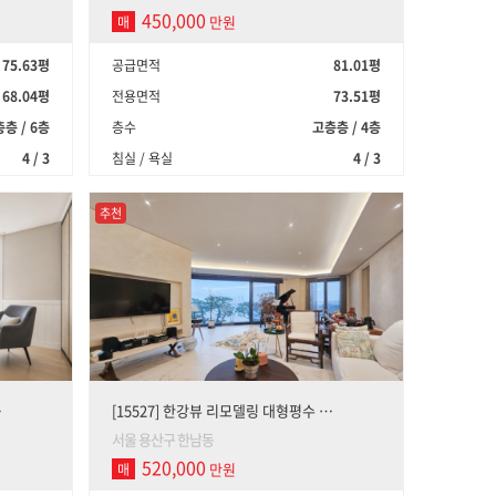
450,000
만원
매
75.63평
공급면적
81.01평
68.04평
전용면적
73.51평
층 / 6층
층수
고층층 / 4층
4 / 3
침실 / 욕실
4 / 3
추천
…
[15527] 한강뷰 리모델링 대형평수 …
서울 용산구 한남동
520,000
만원
매