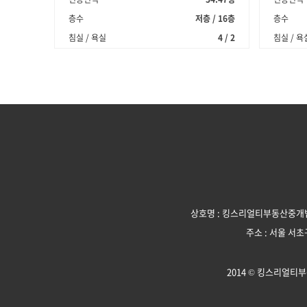
층수
저층 / 16층
층수
침실 / 욕실
4 / 2
침실 / 욕
상호명 : 킹스리얼티부동산중개
주소 :
서울 서초구
2014 © 킹스리얼티부