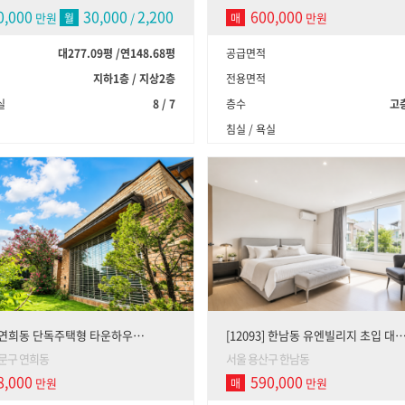
0,000
30,000
2,200
600,000
만원
/
만원
만원
월
매
대277.09평
/
연148.68평
공급면적
지하1층 / 지상2층
전용면적
실
8 / 7
층수
고층
침실 / 욕실
1] 연희동 단독주택형 타운하우…
[12093] 한남동 유엔빌리지 초입 대
문구 연희동
서울 용산구 한남동
8,000
590,000
만원
만원
매