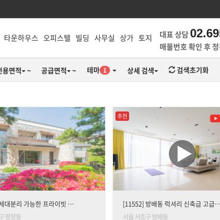
02.69
대표 상담
타운하우스
오피스텔
빌딩
사무실
상가
토지
매물번호 확인 후 
테마
검색초기화
전용면적
~
공급면적
~
상세 검색
1
추천
8] 세대분리 가능한 프라이빗 …
[11552] 방배동 럭셔리 신축급 고급
구 평창동
서울 서초구 방배동