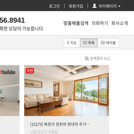
로그인
회원가입
마이페이지
56.8941
맞춤매물검색
의뢰하기
회사소개
정확한 상담이 가능합니다
지도
목록
테이블
검색결과 311
추천
…
[15279] 북촌의 정취와 현대적 주거…
서울 종로구 가회동