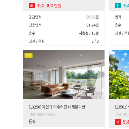
450,000
36
만원
매
전
공급면적
69.93평
면적
전용면적
61.24평
층수
층수
저층층 / 13층
침실 / 욕
침실 / 욕실
5 / 3
분양
[13250] 자연과 어우러진 대체불가한…
[1350
서울 서초구 내곡동
서울 서대
문의
53
매