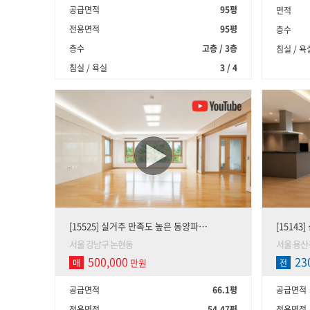
공급면적
95평
면적
전용면적
95평
층수
층수
고층 / 3층
침실 / 욕
침실 / 욕실
3 / 4
[15525] 실거주 만족도 높은 동양파…
[1514
서울 강남구 논현동
서울 용산
500,000
23
만원
매
전
공급면적
66.1평
공급면적
전용면적
54.47평
전용면적