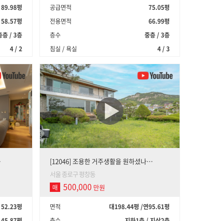
89.98평
공급면적
75.05평
58.57평
전용면적
66.99평
층 / 3층
층수
중층 / 3층
4 / 2
침실 / 욕실
4 / 3
…
[12046] 조용한 거주생활을 원하셨나…
서울 종로구 평창동
500,000
만원
매
52.23평
면적
대198.44평
/
연95.61평
45.87평
층수
지하1층 / 지상2층