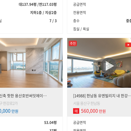
대137.94평
/
연117.03평
공급면적
지하1층 / 지상2층
전용면적
실
7 / 3
층수
중층
침실 / 욕실
추천
3] 신축 핫한 용산호반써밋에이…
[14988] 한남동 유엔빌리지 내 한강
구 한강로2가
서울 용산구 한남동
0,000
560,000
만원
만원
매
53.04평
공급면적
37평
전용면적