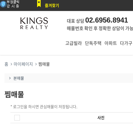
즐겨찾기
02.6956.8941
대표 상담
매물번호 확인 후 정확한 상담이 가
고급빌라
단독주택
아파트
다가구
홈
마이페이지
찜매물
본매물
찜매물
* 로그인을 하시면 관심매물이 저장됩니다.
사진